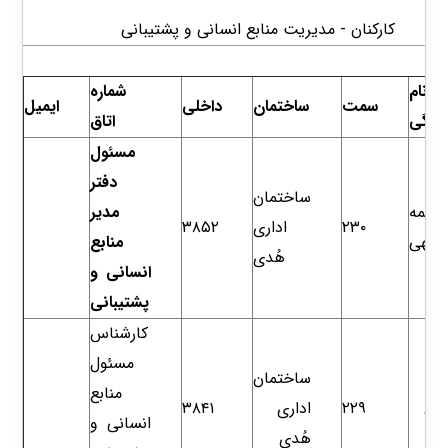
کارکنان - مدیریت منابع انسانی و پشتیبانی
و نام
شماره
سمت
ساختمان
داخلی
​​​​​ایمیل
وادگی
اتاق
مسئول
دفتر
ساختمان
فاطمه
مدیر
۲۳۰
اداری
۳۸۵۲
رالهی
منابع
هُدی
انسانی و
کارشناس
مسئول
ساختمان
مه
منابع
یلی
۲۲۹
اداری
۳۸۴۱
انسانی و
ا
هُدی