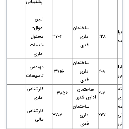
پشتیبانی
امین
ساختمان
اموال-
زهرا
۲۲۸
اداری
۳۷۰۴
مسئول
پرازده
هُدی
خدمات
اداری​​​
ساختمان
علیا
مهندس
۲۰۸
اداری
۳۷۱۵
ربیعی
تاسیسات
هُدی
رشته
کارشناس
ساختمان
۳۸۵۶
۲۰۷
اداری هُدی
وروزی
اداری
اطمه
ساختمان
کارشناس
ضانی
۲۲۷
اداری
۳۷۰۷
مالی
تدالی
هُدی